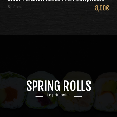
8 pièces.
8,00
€
SPRING ROLLS
Le printanier