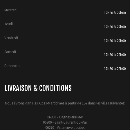
Mercredi
17h30 à 22h00
Jeudi
17h30 à 22h00
Vendredi
17h30 à 22h00
Samedi
17h30 à 22h00
Dimanche
17h30 à 22h00
LIVRAISON & CONDITIONS
Nous livrons dans les Alpes-Martitimes à partir de 15€ dans les villes suivantes:
06800 - Cagnes-sur-Mer
06700 - Saint-Laurent-du-Var
06270 - Villeneuve-Loubet