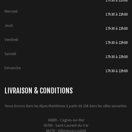
17h30 à 22h00
Mercredi
17h30 à 22h00
Jeudi
17h30 à 22h00
Vendredi
17h30 à 22h00
Samedi
17h30 à 22h00
Dimanche
17h30 à 22h00
LIVRAISON & CONDITIONS
Nous livrons dans les Alpes-Martitimes à partir de 15€ dans les villes suivantes:
06800 - Cagnes-sur-Mer
06700 - Saint-Laurent-du-Var
06270 - Villeneuve-Loubet