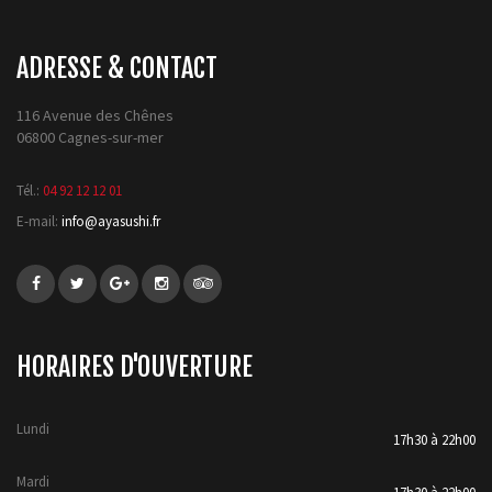
ADRESSE & CONTACT
116 Avenue des Chênes
06800 Cagnes-sur-mer
Tél.:
04 92 12 12 01
E-mail:
info@ayasushi.fr
HORAIRES D'OUVERTURE
Lundi
17h30 à 22h00
Mardi