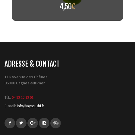
4,50
€
ADRESSE & CONTACT
116 Avenue des Chênes
06800 Cagnes-sur-mer
Tél.:
04 92 12 12 01
E-mail:
info@ayasushi.fr