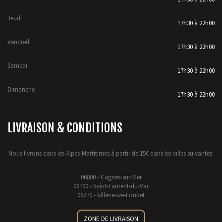
Jeudi
17h30 à 22h00
Vendredi
17h30 à 22h00
Samedi
17h30 à 22h00
Dimanche
17h30 à 22h00
LIVRAISON & CONDITIONS
Nous livrons dans les Alpes-Martitimes à partir de 15€ dans les villes suivantes:
06800 - Cagnes-sur-Mer
06700 - Saint-Laurent-du-Var
06270 - Villeneuve-Loubet
ZONE DE LIVRAISON