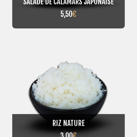
SALADE DE CALAMARS JAPONAISE
5,50
€
RIZ NATURE
3,00
€