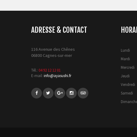
ADRESSE & CONTACT
HORA
116 Avenue des Chênes
Lundi
06800 Cagnes-sur-mer
Mardi
Mercredi
Tél.:
04 92 12 12 01
E-mail:
info@ayasushi.fr
Jeudi
Vendredi
Samedi
Dimanch