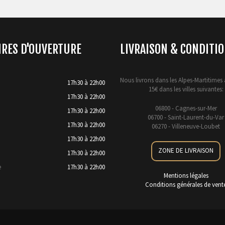
IRES D'OUVERTURE
LIVRAISON & CONDITI
Nous livrons dans les Alpes-Martitimes 
17h30 à 22h00
15€ dans les villes suivantes:
17h30 à 22h00
06800 - Cagnes-sur-Mer
17h30 à 22h00
06700 - Saint-Laurent-du-Var
17h30 à 22h00
06270 - Villeneuve-Loubet
17h30 à 22h00
ZONE DE LIVRAISON
17h30 à 22h00
e
17h30 à 22h00
Mentions légales
Conditions générales de vent