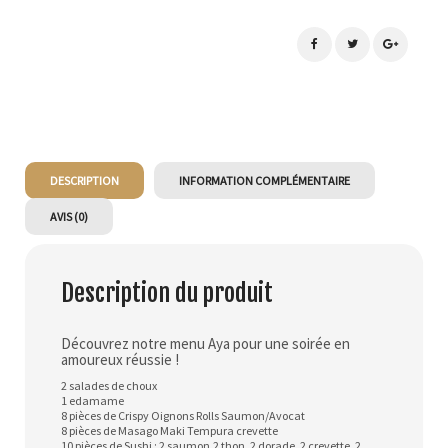
DESCRIPTION
INFORMATION COMPLÉMENTAIRE
AVIS (0)
Description du produit
Découvrez notre menu Aya pour une soirée en
amoureux réussie !
2 salades de choux
1 edamame
8 pièces de Crispy Oignons Rolls Saumon/Avocat
8 pièces de Masago Maki Tempura crevette
10 pièces de Sushi : 2 saumon,2 thon, 2 dorade, 2 crevette, 2