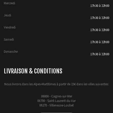
Mercredi
17h30 à 22h00
Jeudi
17h30 à 22h00
Vendredi
17h30 à 22h00
Samedi
17h30 à 22h00
Dimanche
17h30 à 22h00
LIVRAISON & CONDITIONS
Nous livrons dans les Alpes-Martitimes à partir de 15€ dans les villes suivantes:
06800 - Cagnes-sur-Mer
06700 - Saint-Laurent-du-Var
06270 - Villeneuve-Loubet