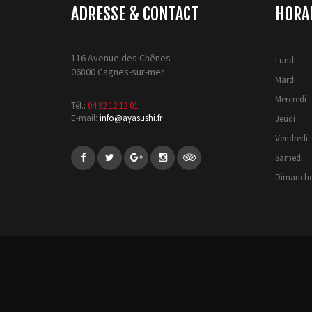
ADRESSE & CONTACT
HORA
116 Avenue des Chênes
Lundi
06800 Cagnes-sur-mer
Mardi
Mercredi
Tél.:
04 92 12 12 01
E-mail:
info@ayasushi.fr
Jeudi
Vendredi
Samedi
Dimanch