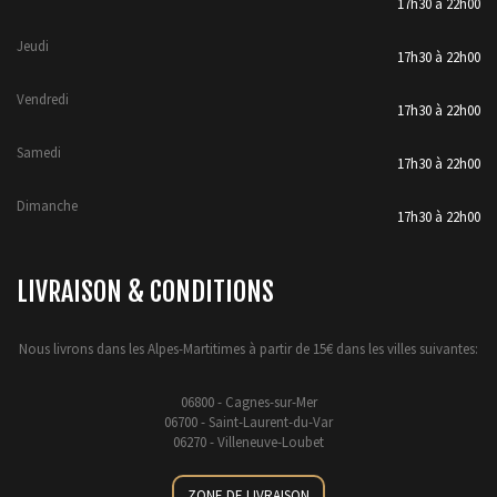
17h30 à 22h00
Jeudi
17h30 à 22h00
Vendredi
17h30 à 22h00
Samedi
17h30 à 22h00
Dimanche
17h30 à 22h00
LIVRAISON & CONDITIONS
Nous livrons dans les Alpes-Martitimes à partir de 15€ dans les villes suivantes:
06800 - Cagnes-sur-Mer
06700 - Saint-Laurent-du-Var
06270 - Villeneuve-Loubet
ZONE DE LIVRAISON